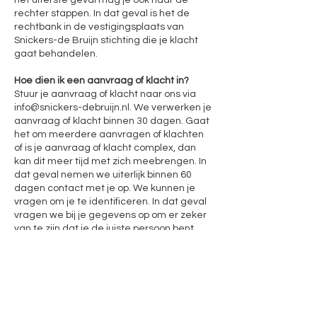
het uiterste geval mag je ook naar de
rechter stappen. In dat geval is het de
rechtbank in de vestigingsplaats van
Snickers-de Bruijn stichting die je klacht
gaat behandelen.
Hoe dien ik een aanvraag of klacht in?
Stuur je aanvraag of klacht naar ons via
info@snickers-debruijn.nl. We verwerken je
aanvraag of klacht binnen 30 dagen. Gaat
het om meerdere aanvragen of klachten
of is je aanvraag of klacht complex, dan
kan dit meer tijd met zich meebrengen. In
dat geval nemen we uiterlijk binnen 60
dagen contact met je op. We kunnen je
vragen om je te identificeren. In dat geval
vragen we bij je gegevens op om er zeker
van te zijn dat je de juiste persoon bent
van wie de persoonsgegevens zijn.
12. Welke regels gelden
voor deze
privacyverklaring?